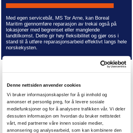
Med egen servicebåt, MS Tor Arne, kan Boreal
Maritim gjennomføre reparasjon av trekai også på
lokasjoner med begrenset eller manglende
landtilkomst. Dette gir høy fleksibilitet og gjør oss i
stand til å utføre reparasjonsarbeid effektivt langs hele
norskekysten.
Én ansvarlig leverandør – fra
Denne nettsiden anvender cookies
vurdering til ferdig kai
Vi bruker informasjonskapsler for å gi innhold og
annonser et personlig preg, for å levere sosiale
mediefunksjoner og for å analysere trafikken vår. Vi deler
dessuten informasjon om hvordan du bruker nettstedet
Vi leverer komplette reparasjonsprosjekter og tar
vårt, med partnerne våre innen sosiale medier,
ansvar for hele prosessen. Det inkluderer materialer,
annonsering og analysearbeid, som kan kombinere den