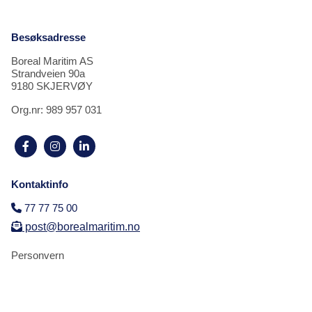
Besøksadresse
Boreal Maritim AS
Strandveien 90a
9180 SKJERVØY
Org.nr: 989 957 031
Kontaktinfo
77 77 75 00


post@borealmaritim.no
Personvern